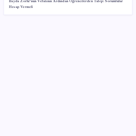
İlayda Zorlu’nun Vefatının Ardından Öğrencilerden Talep: Sorumlular
Hesap Vermeli
SON YAZILAR
ASUS ProArt GeForce RTX 5090 Duyuruldu: İşte
Özellikleri
Kademeli – erken emeklilik kimleri kapsıyor?
Kademeli emeklilik Meclis’e geldi mi?
Xiaomi HyperOS 4 Beta Süreci İçin Tarihler
Sızdırıldı
Ford’dan Sıfır Araç Kampanyaları