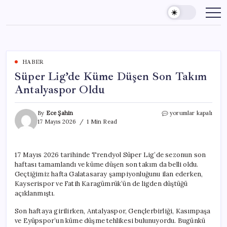
Skip
to
content
HABER
Süper Lig’de Küme Düşen Son Takım
Antalyaspor Oldu
Süper
By
Ece Şahin
yorumlar kapalı
Lig’de
17 Mayıs 2026
1 Min Read
Küme
Düşen
Son
17 Mayıs 2026 tarihinde Trendyol Süper Lig’de sezonun son
Takım
haftası tamamlandı ve küme düşen son takım da belli oldu.
Antalyaspor
Oldu
Geçtiğimiz hafta Galatasaray şampiyonluğunu ilan ederken,
için
Kayserispor ve Fatih Karagümrük’ün de ligden düştüğü
açıklanmıştı.
Son haftaya girilirken, Antalyaspor, Gençlerbirliği, Kasımpaşa
ve Eyüpspor’un küme düşme tehlikesi bulunuyordu. Bugünkü