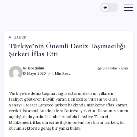
Skip
to
content
HABER
Türkiye’nin Önemli Deniz Taşımacılığı
Şirketi İflas Etti
Türkiye’nin
By
Ece Şahin
yorumlar kapalı
Önemli
15 Mayıs 2026
1 Min Read
Deniz
Taşımacılığı
Şirketi
Türkiye’de deniz taşımacılığı sektöründe uzun yıllardır
İflas
faaliyet gösteren Büyük Varan Denizcilik Turizm ve Gıda
Etti
için
Sanayi Ticaret Limited Şirketi hakkında mahkeme iflas kararı
verildi. İstanbul Anadolu İcra Dairesi, şirketin iflasının resmen
açıldığını duyurdu. İstanbul Anadolu 1. Asliye Ticaret
Mahkemesi, iflas sürecine ilişkin önemli bir karar alırken, bu
durum sektörde geniş bir yankı buldu.