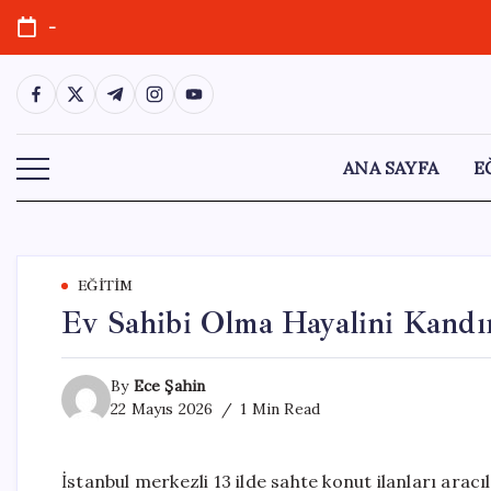
Skip
-
to
content
https://www.facebook.com/
https://twitter.com/
https://t.me/
https://www.instagram.com/
https://youtube.com/
ANA SAYFA
E
EĞITIM
Ev Sahibi Olma Hayalini Kandır
By
Ece Şahin
22 Mayıs 2026
1 Min Read
İstanbul merkezli 13 ilde sahte konut ilanları aracı