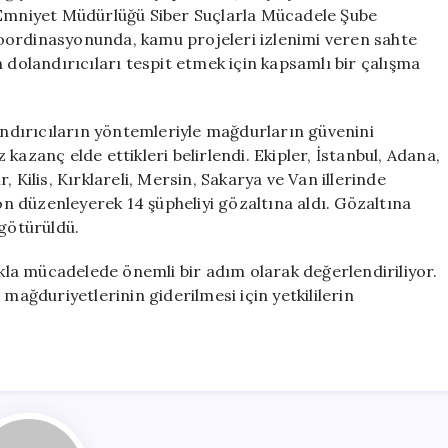
Kullanan
l Emniyet Müdürlüğü Siber Suçlarla Mücadele Şube
Çeteye
oordinasyonunda, kamu projeleri izlenimi veren sahte
Operasyon!
 dolandırıcıları tespit etmek için kapsamlı bir çalışma
için
landırıcıların yöntemleriyle mağdurların güvenini
kazanç elde ettikleri belirlendi. Ekipler, İstanbul, Adana,
 Kilis, Kırklareli, Mersin, Sakarya ve Van illerinde
 düzenleyerek 14 şüpheliyi gözaltına aldı. Gözaltına
 götürüldü.
la mücadelede önemli bir adım olarak değerlendiriliyor.
mağduriyetlerinin giderilmesi için yetkililerin