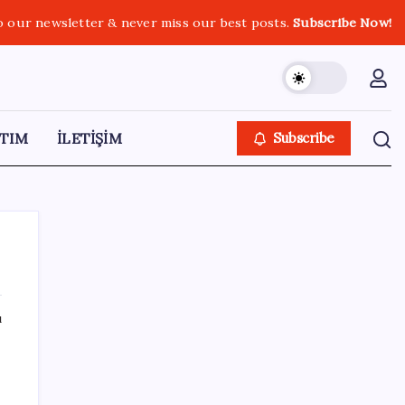
o our newsletter & never miss our best posts.
Subscribe Now!
TIM
İLETİŞİM
Subscribe
ı
SON YAZILAR
Kademeli – erken emeklilik kimleri
kapsıyor? Kademeli emeklilik Meclis’e geldi