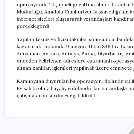
operasyonda 14 şüpheli gözaltına alındı. İstanbu
Müdürlüğü, Anadolu Cumhuriyet Başsavcılığı’nın k
internet siteleri oluşturarak vatandaşları kandıran
gerçekleştirdi.
Yapılan teknik ve fiziki takipler sonucunda, bu do
kazanarak toplamda 9 milyon 41 bin 849 lira haksız 
Adıyaman, Ankara, Antalya, Bursa, Diyarbakır, İzmir,
önceden belirlenen adreslere eş zamanlı operasyon
alınan zanlılar, işlemleri yapılmak üzere emniyete
Kamuoyuna duyurulan bu operasyon, dolandırıcılık
Ev sahibi olma hayaliyle dolandırılan vatandaşların 
çalışmalarını sürdüreceği bildirildi.