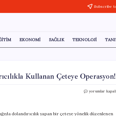
Subscribe t
ĞİTİM
EKONOMİ
SAĞLIK
TEKNOLOJİ
TANI
ıcılıkla Kullanan Çeteye Operasyon!
Ev
yorumlar kapal
Sahibi
Olma
Hayalini
Kandırıcılıkla
lığıyla dolandırıcılık yapan bir çeteye yönelik düzenlenen